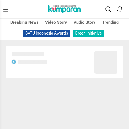
Breaking News
Video Story
Audio Story
Trending
SATU Indonesia Awards
Green Initiative
Sedang memuat...
Sedang memuat...
S