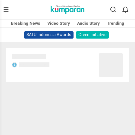
Breaking News
Video Story
Audio Story
Trending
SATU Indonesia Awards
Green Initiative
Sedang memuat...
Sedang memuat...
S