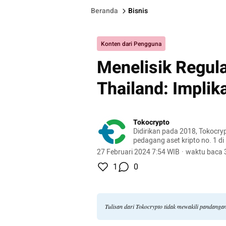
Beranda
Bisnis
Konten dari Pengguna
Menelisik Regula
Thailand: Implik
Tokocrypto
Didirikan pada 2018, Tokocry
pedagang aset kripto no. 1 d
lebih dari tiga juta pengguna d
27 Februari 2024 7:54 WIB
·
waktu baca 
transaksi harian mencapai 10 
1
0
Tulisan dari Tokocrypto tidak mewakili pandanga