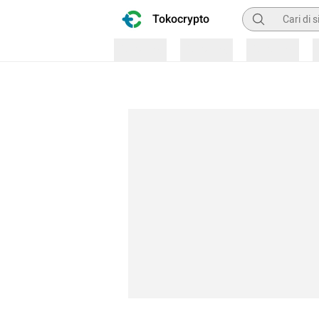
Pencarian
Tokocrypto
Loading
Loading
Loading