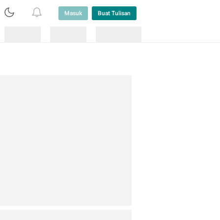
Masuk
Buat Tulisan
Loading
Loading
Lainnya