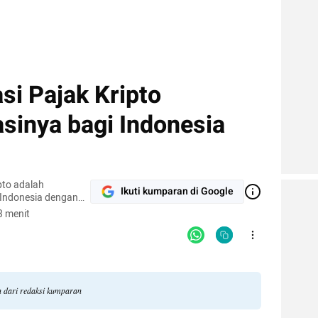
si Pajak Kripto
asinya bagi Indonesia
pto adalah
Ikuti kumparan di Google
i Indonesia dengan
an nilai rata-rata
3 menit
juta dolar AS.
n dari redaksi kumparan