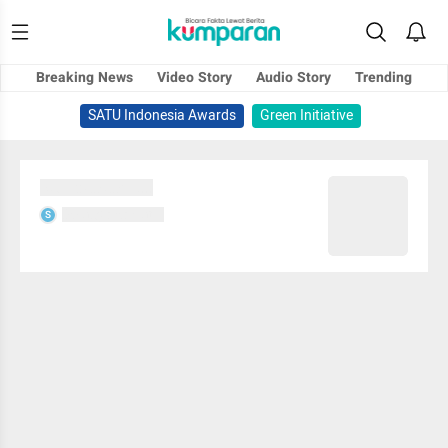
Breaking News
Video Story
Audio Story
Trending
SATU Indonesia Awards
Green Initiative
Sedang memuat...
Sedang memuat...
S