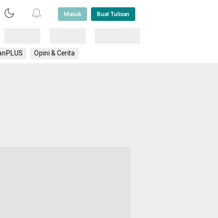
Masuk
Buat Tulisan
Loading
Loading
Lainnya
anPLUS
Opini & Cerita