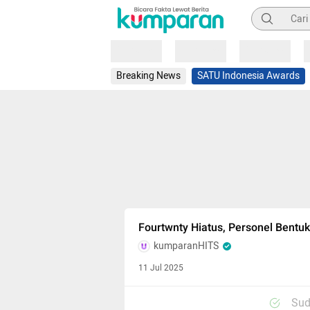
Pencarian
Loading
Loading
Loading
Breaking News
SATU Indonesia Awards
Fourtwnty Hiatus, Personel Bentu
kumparanHITS
11 Jul 2025
Sud