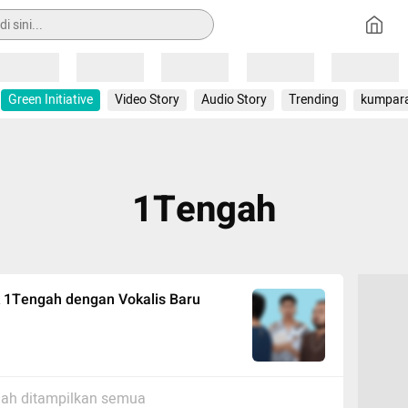
Loading
Loading
Loading
Loading
Loading
Green Initiative
Video Story
Audio Story
Trending
kumpar
1Tengah
k 1Tengah dengan Vokalis Baru
ah ditampilkan semua