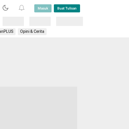
Masuk
Buat Tulisan
Loading
Loading
Lainnya
anPLUS
Opini & Cerita