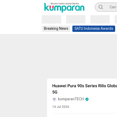
Pencarian
Loading
Loading
Loading
Breaking News
SATU Indonesia Awards
Huawei Pura 90s Series Rilis Glob
5G
kumparanTECH
14 Jul 2026