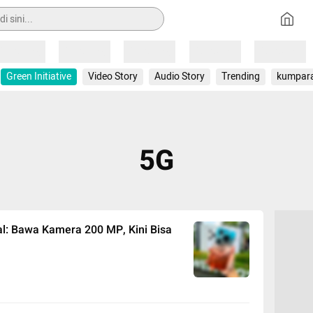
Loading
Loading
Loading
Loading
Loading
Green Initiative
Video Story
Audio Story
Trending
kumpar
5G
al: Bawa Kamera 200 MP, Kini Bisa