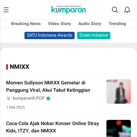
Breaking News
Video Story
Audio Story
Trending
SATU Indonesia Awards
Green Initiative
NMIXX
Momen Sullyoon NMIXX Gemetar di
Panggung Viral, Akui Takut Ketinggian
kumparanK-POP
1 Des 2025
Coca-Cola Ajak Nobar Konser Online Stray
Kids, ITZY, dan NMIXX