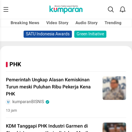
Breaking News
Video Story
Audio Story
Trending
SATU Indonesia Awards
Green Initiative
PHK
Pemerintah Ungkap Alasan Kemiskinan
Turun meski Puluhan Ribu Pekerja Kena
PHK
kumparanBISNIS
13 jam
KDM Tanggapi PHK Industri Garmen di