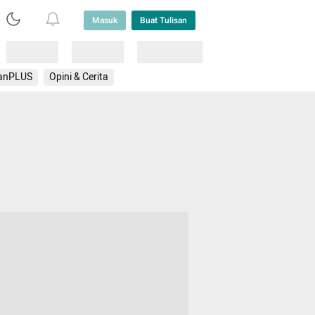
Masuk
Buat Tulisan
Loading
Loading
Lainnya
anPLUS
Opini & Cerita