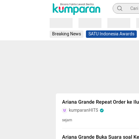
Pencarian
Loading
Loading
Loading
Breaking News
SATU Indonesia Awards
Ariana Grande Repeat Order ke Ilu
kumparanHITS
sejam
Ariana Grande Buka Suara soal K