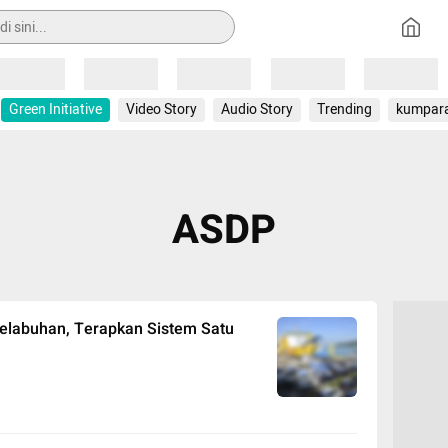
Loading
Loading
Loading
Loading
Loading
Green Initiative
Video Story
Audio Story
Trending
kumpar
ASDP
elabuhan, Terapkan Sistem Satu