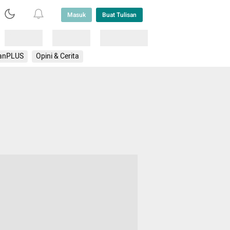
Masuk
Buat Tulisan
Loading
Loading
Lainnya
anPLUS
Opini & Cerita