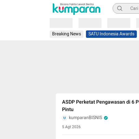
Pencarian
Loading
Loading
Loading
Breaking News
SATU Indonesia Awards
ASDP Perketat Pengawasan di 6 P
Pintu
kumparanBISNIS
5 Agt 2026