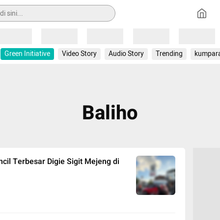
Loading
Loading
Loading
Loading
Loading
Green Initiative
Video Story
Audio Story
Trending
kumpar
Baliho
il Terbesar Digie Sigit Mejeng di