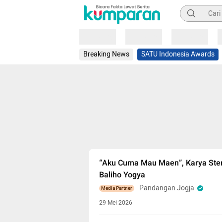
Pencarian
Loading
Loading
Loading
Breaking News
SATU Indonesia Awards
“Aku Cuma Mau Maen”, Karya Stenc
Baliho Yogya
Pandangan Jogja
Media Partner
29 Mei 2026