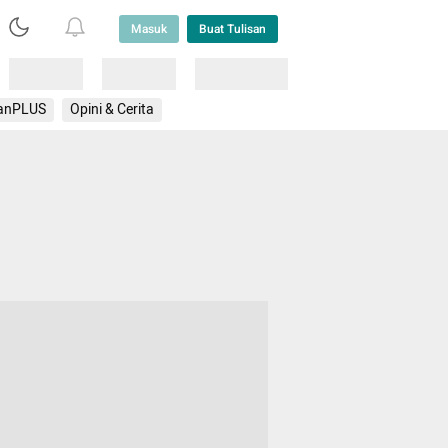
Masuk
Buat Tulisan
Loading
Loading
Lainnya
anPLUS
Opini & Cerita