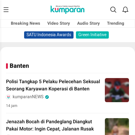
Breaking News
Video Story
Audio Story
Trending
SATU Indonesia Awards
Green Initiative
Banten
Polisi Tangkap 5 Pelaku Pelecehan Seksual
Seorang Karyawan Koperasi di Banten
kumparanNEWS
14 jam
Jenazah Bocah di Pandeglang Diangkut
Pakai Motor: Ingin Cepat, Jalanan Rusak