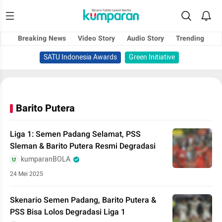
Breaking News
Video Story
Audio Story
Trending
SATU Indonesia Awards
Green Initiative
Barito Putera
Liga 1: Semen Padang Selamat, PSS
Sleman & Barito Putera Resmi Degradasi
kumparanBOLA
24 Mei 2025
Skenario Semen Padang, Barito Putera &
PSS Bisa Lolos Degradasi Liga 1