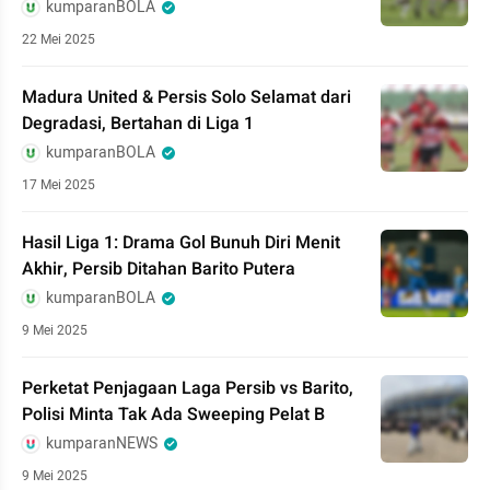
kumparanBOLA
22 Mei 2025
Madura United & Persis Solo Selamat dari
Degradasi, Bertahan di Liga 1
kumparanBOLA
17 Mei 2025
Hasil Liga 1: Drama Gol Bunuh Diri Menit
Akhir, Persib Ditahan Barito Putera
kumparanBOLA
9 Mei 2025
Perketat Penjagaan Laga Persib vs Barito,
Polisi Minta Tak Ada Sweeping Pelat B
kumparanNEWS
9 Mei 2025