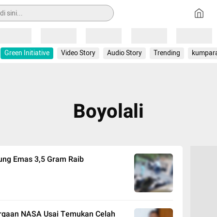
Loading
Loading
Loading
Loading
Loading
Green Initiative
Video Story
Audio Story
Trending
kumpar
Boyolali
alung Emas 3,5 Gram Raib
argaan NASA Usai Temukan Celah