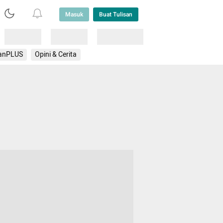
Masuk
Buat Tulisan
Loading
Loading
Lainnya
anPLUS
Opini & Cerita