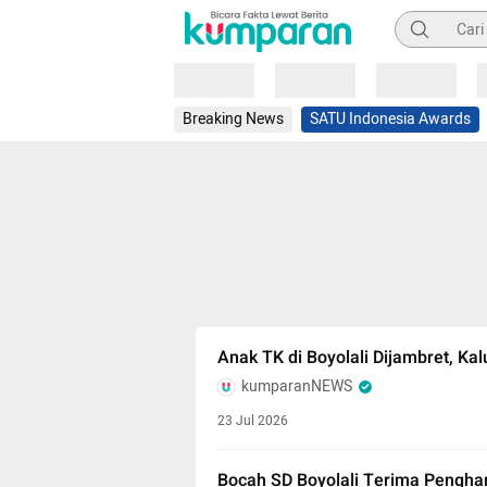
Pencarian
Loading
Loading
Loading
Breaking News
SATU Indonesia Awards
Anak TK di Boyolali Dijambret, K
kumparanNEWS
23 Jul 2026
Bocah SD Boyolali Terima Pengh