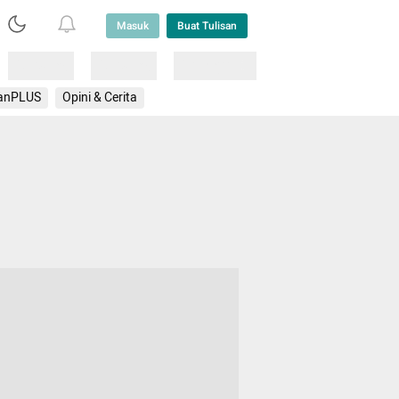
Masuk
Buat Tulisan
Loading
Loading
Lainnya
anPLUS
Opini & Cerita