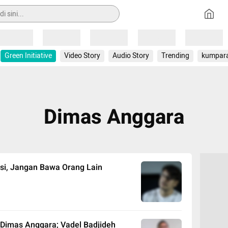
Loading
Loading
Loading
Loading
Loading
Green Initiative
Video Story
Audio Story
Trending
kumpar
Dimas Anggara
asi, Jangan Bawa Orang Lain
l Dimas Anggara; Vadel Badjideh