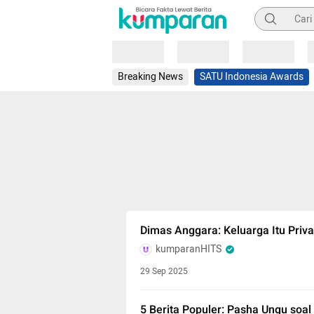
Pencarian
Loading
Loading
Loading
Breaking News
SATU Indonesia Awards
Dimas Anggara: Keluarga Itu Priv
kumparanHITS
29 Sep 2025
5 Berita Populer: Pasha Ungu soa