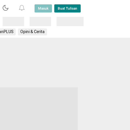
Masuk
Buat Tulisan
Loading
Loading
Lainnya
anPLUS
Opini & Cerita