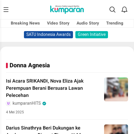
Breaking News
Video Story
Audio Story
Trending
SATU Indonesia Awards
Green Initiative
Donna Agnesia
Isi Acara SRIKANDI, Nova Eliza Ajak
Perempuan Berani Bersuara Lawan
Pelecehan
kumparanHITS
4 Mei 2025
Darius Sinathrya Beri Dukungan ke