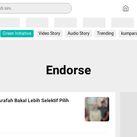
Loading
Loading
Loading
Loading
Loading
Green Initiative
Video Story
Audio Story
Trending
kumpar
Endorse
rafah Bakal Lebih Selektif Pilih