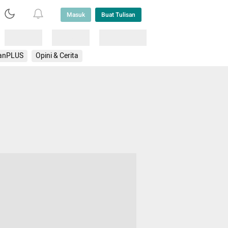
Masuk
Buat Tulisan
Loading
Loading
Lainnya
anPLUS
Opini & Cerita