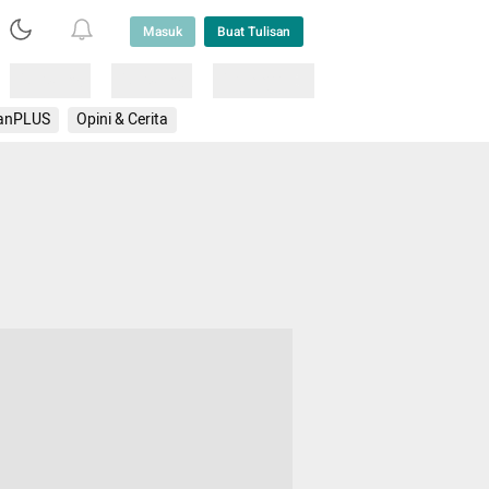
Masuk
Buat Tulisan
Loading
Loading
Lainnya
anPLUS
Opini & Cerita