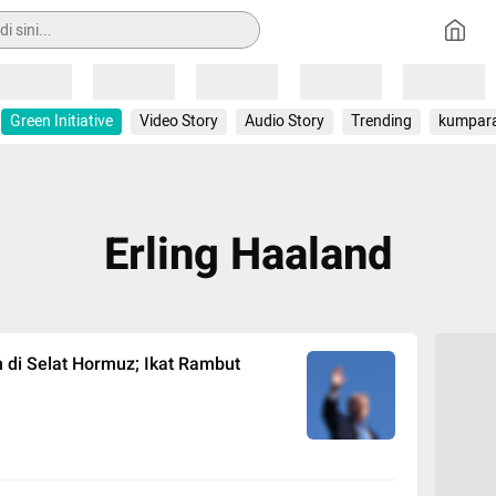
Loading
Loading
Loading
Loading
Loading
Green Initiative
Video Story
Audio Story
Trending
kumpar
Erling Haaland
 di Selat Hormuz; Ikat Rambut