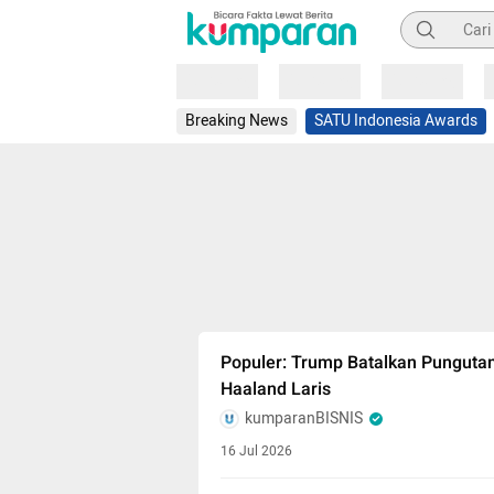
Pencarian
Loading
Loading
Loading
Breaking News
SATU Indonesia Awards
Populer: Trump Batalkan Pungutan
Haaland Laris
kumparanBISNIS
16 Jul 2026