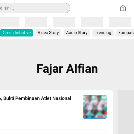
Loading
Loading
Loading
Loading
Loading
Green Initiative
Video Story
Audio Story
Trending
kumpar
Fajar Alfian
, Bukti Pembinaan Atlet Nasional