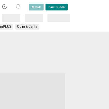
Masuk
Buat Tulisan
Loading
Loading
Lainnya
anPLUS
Opini & Cerita