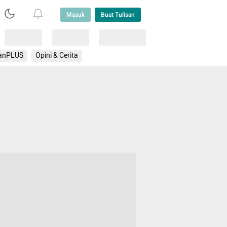
Masuk
Buat Tulisan
Loading
Loading
Lainnya
anPLUS
Opini & Cerita