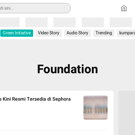
Loading
Loading
Loading
Loading
Loading
Green Initiative
Video Story
Audio Story
Trending
kumpar
Foundation
cs Kini Resmi Tersedia di Sephora