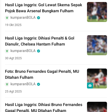
Hasil Liga Inggris: Gol Lewat Skema Sepak
Pojok Bawa Arsenal Bungkam Fulham
kumparanBOLA
19 Okt 2025
Hasil Liga Inggris: Dihiasi Penalti & Gol
Dianulir, Chelsea Hantam Fulham
kumparanBOLA
30 Agt 2025
Foto: Bruno Fernandes Gagal Penalti, MU
Ditahan Fulham
kumparanBOLA
25 Agt 2025
Hasil Liga Inggris: Dihiasi Bruno Fernandes
Gagal Penalti, MU Ditahan Fulham