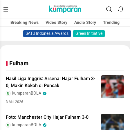
Breaking News
Video Story
Audio Story
Trending
SATU Indonesia Awards
Green Initiative
Fulham
Hasil Liga Inggris: Arsenal Hajar Fulham 3-
0, Makin Kokoh di Puncak
kumparanBOLA
3 Mei 2026
Foto: Manchester City Hajar Fulham 3-0
kumparanBOLA