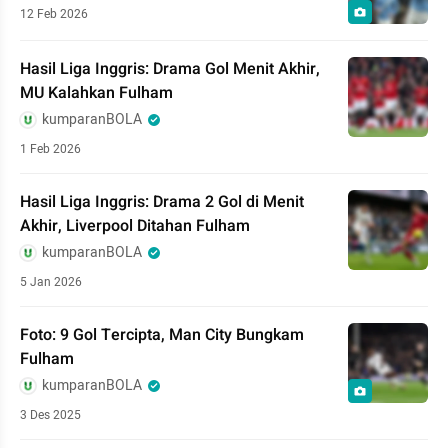
12 Feb 2026
Hasil Liga Inggris: Drama Gol Menit Akhir,
MU Kalahkan Fulham
kumparanBOLA
1 Feb 2026
Hasil Liga Inggris: Drama 2 Gol di Menit
Akhir, Liverpool Ditahan Fulham
kumparanBOLA
5 Jan 2026
Foto: 9 Gol Tercipta, Man City Bungkam
Fulham
kumparanBOLA
3 Des 2025