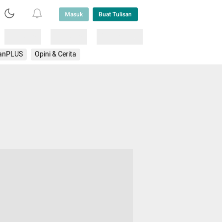
Masuk
Buat Tulisan
Loading
Loading
Lainnya
anPLUS
Opini & Cerita