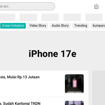
Loading
Loading
Loading
Loading
Loading
Green Initiative
Video Story
Audio Story
Trending
kumpar
iPhone 17e
sia, Mulai Rp 13 Jutaan
ia, Sudah Kantongi TKDN