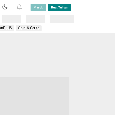
Masuk
Buat Tulisan
Loading
Loading
Lainnya
anPLUS
Opini & Cerita