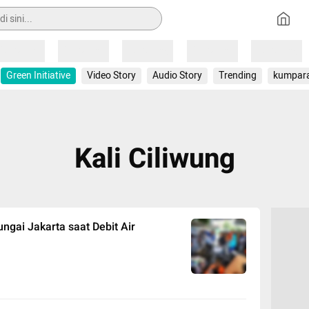
Loading
Loading
Loading
Loading
Loading
Green Initiative
Video Story
Audio Story
Trending
kumpar
Kali Ciliwung
ngai Jakarta saat Debit Air