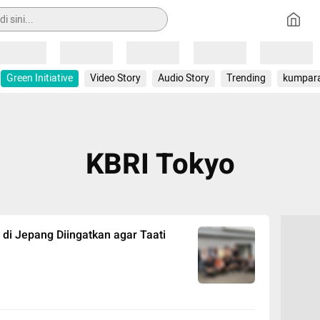
Loading
Loading
Loading
Loading
Loading
Green Initiative
Video Story
Audio Story
Trending
kumpar
KBRI Tokyo
di Jepang Diingatkan agar Taati