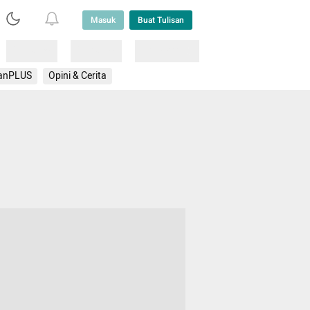
Masuk
Buat Tulisan
Loading
Loading
Lainnya
anPLUS
Opini & Cerita