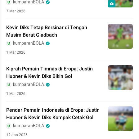
kumparanBOLA
7 Mar 2026
Kevin Diks Tetap Bersinar di Tengah
Musim Berat Gladbach
kumparanBOLA
1 Mar 2026
Kiprah Pemain Timnas di Eropa: Justin
Hubner & Kevin Diks Bikin Gol
kumparanBOLA
1 Mar 2026
Pendar Pemain Indonesia di Eropa: Justin
Hubner & Kevin Diks Kompak Cetak Gol
kumparanBOLA
12 Jan 2026