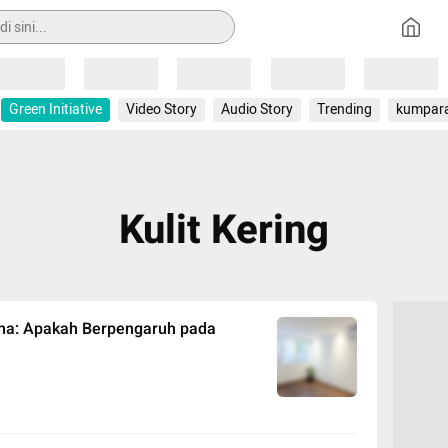
Loading
Loading
Loading
Loading
Loading
Green Initiative
Video Story
Audio Story
Trending
kumpar
Kulit Kering
ama: Apakah Berpengaruh pada