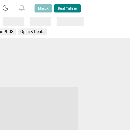
Masuk
Buat Tulisan
Loading
Loading
Lainnya
anPLUS
Opini & Cerita