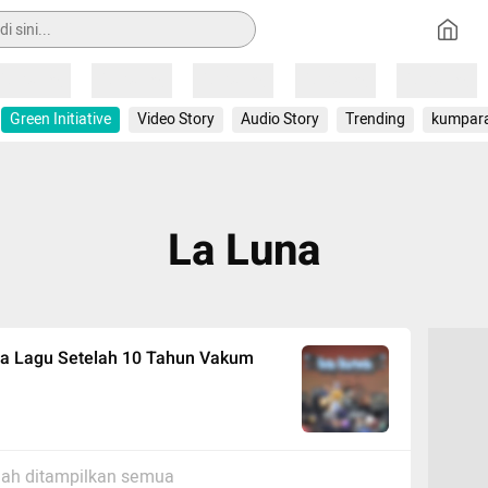
Loading
Loading
Loading
Loading
Loading
Green Initiative
Video Story
Audio Story
Trending
kumpar
La Luna
iga Lagu Setelah 10 Tahun Vakum
ah ditampilkan semua