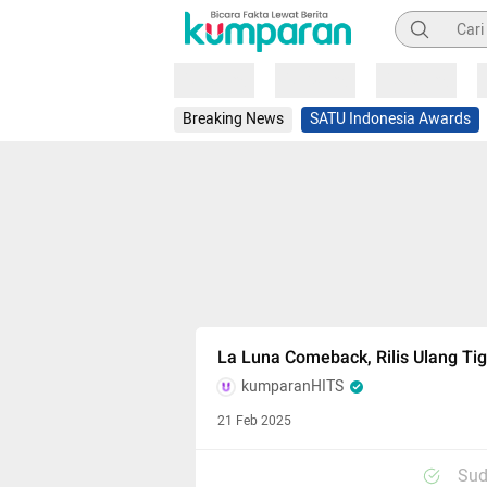
Pencarian
Loading
Loading
Loading
Breaking News
SATU Indonesia Awards
La Luna Comeback, Rilis Ulang T
kumparanHITS
21 Feb 2025
Sud