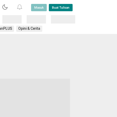
Masuk
Buat Tulisan
Loading
Loading
Lainnya
anPLUS
Opini & Cerita