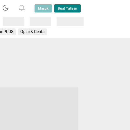
Masuk
Buat Tulisan
Loading
Loading
Lainnya
anPLUS
Opini & Cerita