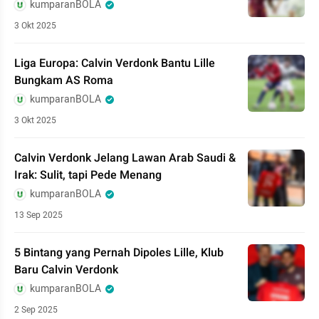
kumparanBOLA
3 Okt 2025
Liga Europa: Calvin Verdonk Bantu Lille
Bungkam AS Roma
kumparanBOLA
3 Okt 2025
Calvin Verdonk Jelang Lawan Arab Saudi &
Irak: Sulit, tapi Pede Menang
kumparanBOLA
13 Sep 2025
5 Bintang yang Pernah Dipoles Lille, Klub
Baru Calvin Verdonk
kumparanBOLA
2 Sep 2025