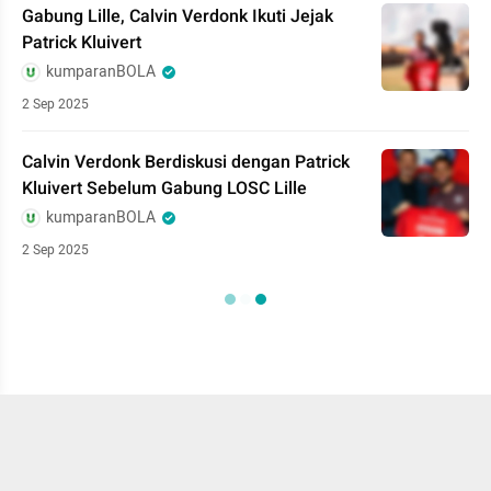
Gabung Lille, Calvin Verdonk Ikuti Jejak
Patrick Kluivert
kumparanBOLA
2 Sep 2025
Calvin Verdonk Berdiskusi dengan Patrick
Kluivert Sebelum Gabung LOSC Lille
kumparanBOLA
2 Sep 2025