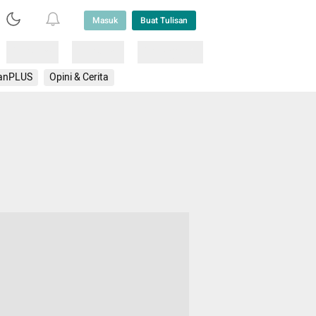
Masuk
Buat Tulisan
Loading
Loading
Lainnya
anPLUS
Opini & Cerita