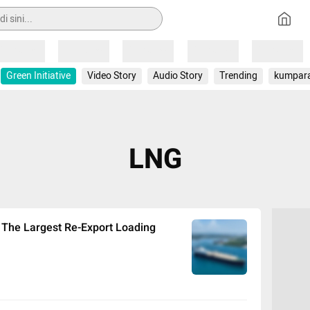
Loading
Loading
Loading
Loading
Loading
Green Initiative
Video Story
Audio Story
Trending
kumpar
LNG
 The Largest Re-Export Loading