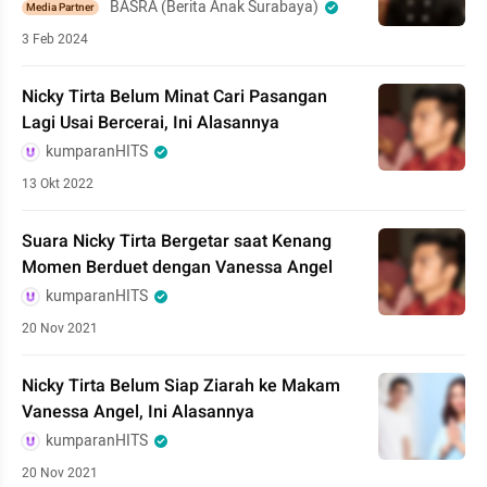
BASRA (Berita Anak Surabaya)
Media Partner
3 Feb 2024
Nicky Tirta Belum Minat Cari Pasangan
Lagi Usai Bercerai, Ini Alasannya
kumparanHITS
13 Okt 2022
Suara Nicky Tirta Bergetar saat Kenang
Momen Berduet dengan Vanessa Angel
kumparanHITS
20 Nov 2021
Nicky Tirta Belum Siap Ziarah ke Makam
Vanessa Angel, Ini Alasannya
kumparanHITS
20 Nov 2021