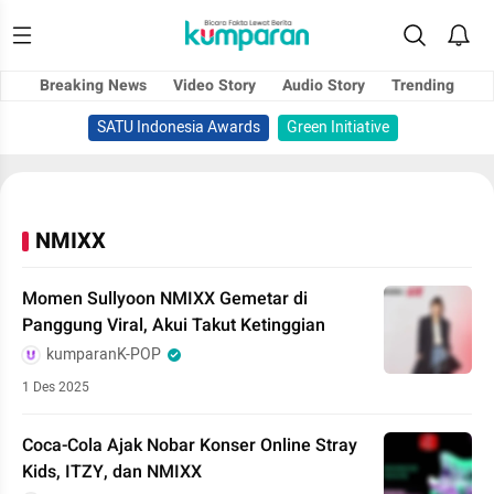
Breaking News
Video Story
Audio Story
Trending
SATU Indonesia Awards
Green Initiative
NMIXX
Momen Sullyoon NMIXX Gemetar di
Panggung Viral, Akui Takut Ketinggian
kumparanK-POP
1 Des 2025
Coca-Cola Ajak Nobar Konser Online Stray
Kids, ITZY, dan NMIXX