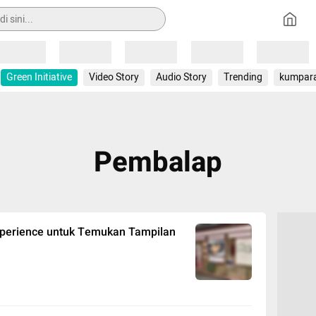
Loading
Loading
Loading
Loading
Loading
Green Initiative
Video Story
Audio Story
Trending
kumpar
Pembalap
Experience untuk Temukan Tampilan