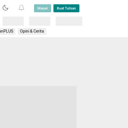
Masuk
Buat Tulisan
Loading
Loading
Lainnya
anPLUS
Opini & Cerita