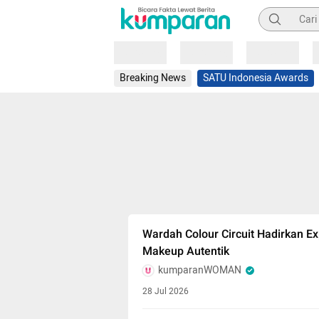
Pencarian
Loading
Loading
Loading
Breaking News
SATU Indonesia Awards
Wardah Colour Circuit Hadirkan 
Makeup Autentik
kumparanWOMAN
28 Jul 2026