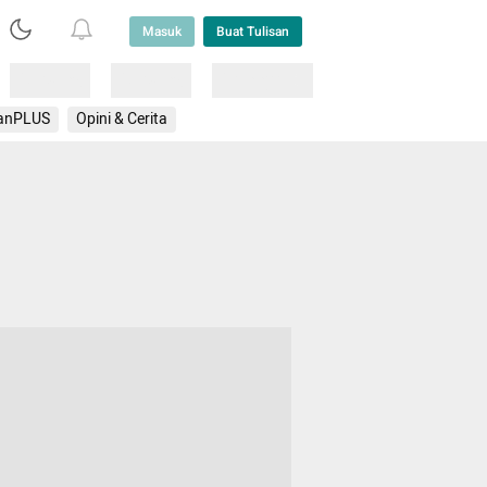
Masuk
Buat Tulisan
Loading
Loading
Lainnya
anPLUS
Opini & Cerita