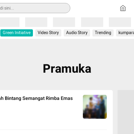
Loading
Loading
Loading
Loading
Loading
Green Initiative
Video Story
Audio Story
Trending
kumpar
Pramuka
h Bintang Semangat Rimba Emas