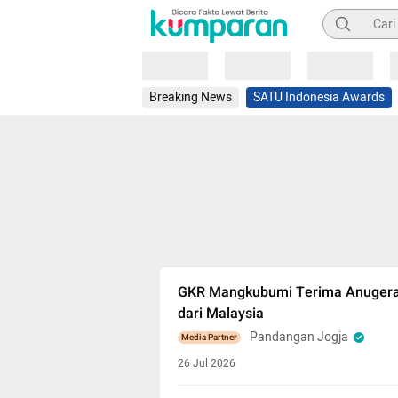
Pencarian
Loading
Loading
Loading
Breaking News
SATU Indonesia Awards
GKR Mangkubumi Terima Anugera
dari Malaysia
Pandangan Jogja
Media Partner
26 Jul 2026