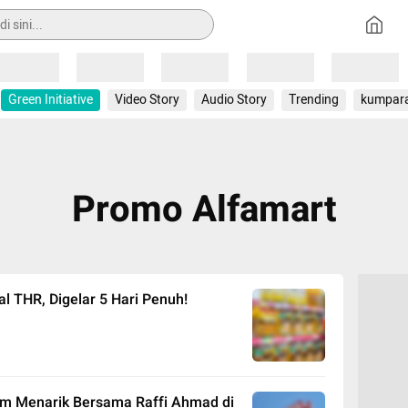
Loading
Loading
Loading
Loading
Loading
Green Initiative
Video Story
Audio Story
Trending
kumpar
Promo Alfamart
l THR, Digelar 5 Hari Penuh!
am Menarik Bersama Raffi Ahmad di