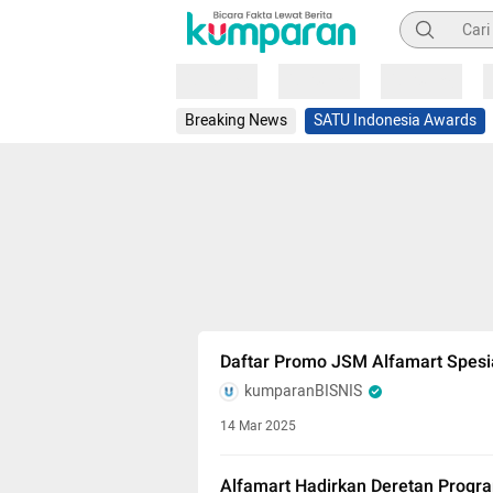
Pencarian
Loading
Loading
Loading
Breaking News
SATU Indonesia Awards
Daftar Promo JSM Alfamart Spesia
kumparanBISNIS
14 Mar 2025
Alfamart Hadirkan Deretan Progr