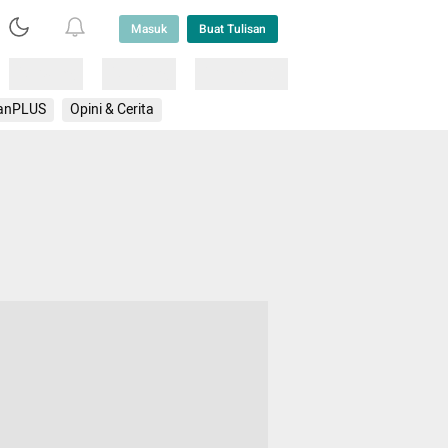
Masuk
Buat Tulisan
Loading
Loading
Lainnya
anPLUS
Opini & Cerita