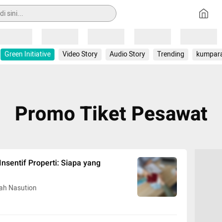
Loading
Loading
Loading
Loading
Loading
Green Initiative
Video Story
Audio Story
Trending
kumpar
Promo Tiket Pesawat
nsentif Properti: Siapa yang
h Nasution