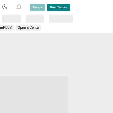
Masuk
Buat Tulisan
Loading
Loading
Lainnya
anPLUS
Opini & Cerita