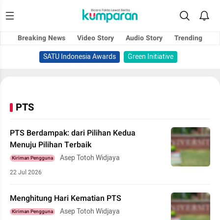
Breaking News
Video Story
Audio Story
Trending
SATU Indonesia Awards
Green Initiative
PTS
PTS Berdampak: dari Pilihan Kedua
Menuju Pilihan Terbaik
Asep Totoh Widjaya
Kiriman Pengguna
22 Jul 2026
Menghitung Hari Kematian PTS
Asep Totoh Widjaya
Kiriman Pengguna