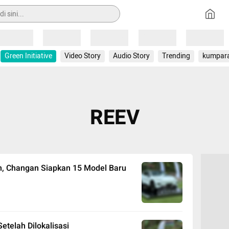
Loading
Loading
Loading
Loading
Loading
Green Initiative
Video Story
Audio Story
Trending
kumpar
REEV
n, Changan Siapkan 15 Model Baru
telah Dilokalisasi