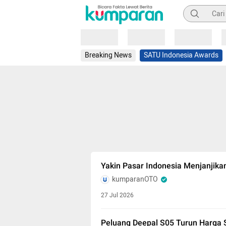
Pencarian
Loading
Loading
Loading
Breaking News
SATU Indonesia Awards
Yakin Pasar Indonesia Menjanjika
kumparanOTO
27 Jul 2026
Peluang Deepal S05 Turun Harga Se