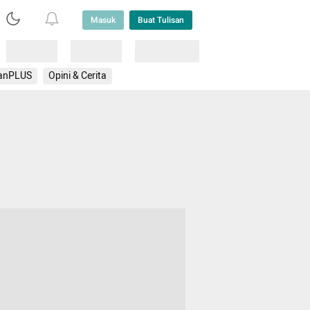
Masuk
Buat Tulisan
Loading
Loading
Lainnya
anPLUS
Opini & Cerita