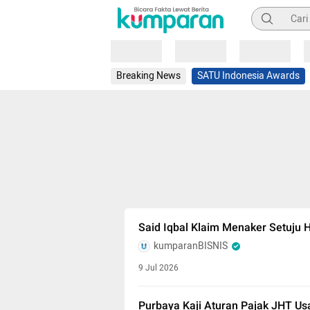
Pencarian
Loading
Loading
Loading
Breaking News
SATU Indonesia Awards
Said Iqbal Klaim Menaker Setuju 
kumparanBISNIS
9 Jul 2026
Purbaya Kaji Aturan Pajak JHT Us