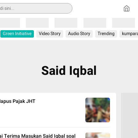
Loading
Loading
Loading
Loading
Loading
Green Initiative
Video Story
Audio Story
Trending
kumpar
Said Iqbal
Hapus Pajak JHT
ai Terima Masukan Said Iqbal soal