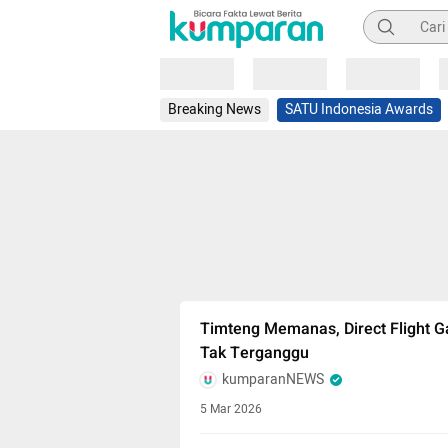
Pencarian
Loading
Loading
Loading
Breaking News
SATU Indonesia Awards
Timteng Memanas, Direct Flight G
Tak Terganggu
kumparanNEWS
5 Mar 2026