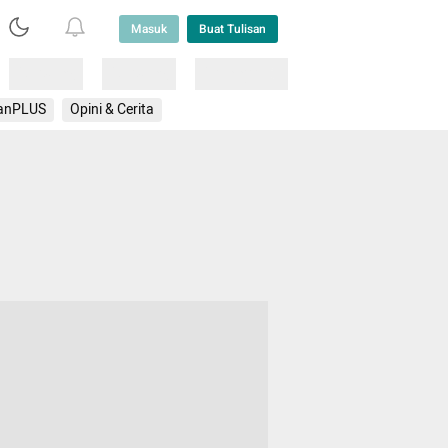
Masuk
Buat Tulisan
Loading
Loading
Lainnya
anPLUS
Opini & Cerita