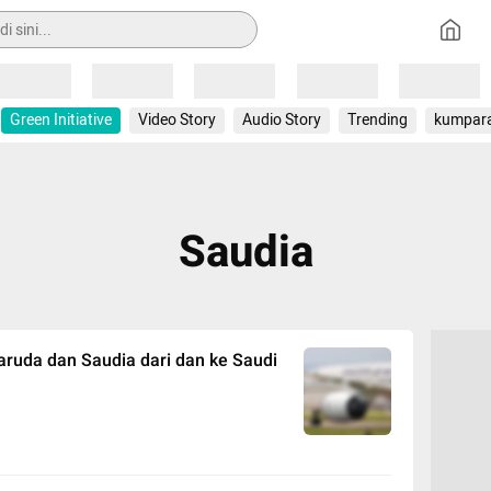
Loading
Loading
Loading
Loading
Loading
Green Initiative
Video Story
Audio Story
Trending
kumpar
Saudia
aruda dan Saudia dari dan ke Saudi