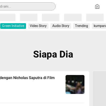
Loading
Loading
Loading
Loading
Loading
Green Initiative
Video Story
Audio Story
Trending
kumpar
Siapa Dia
dengan Nicholas Saputra di Film