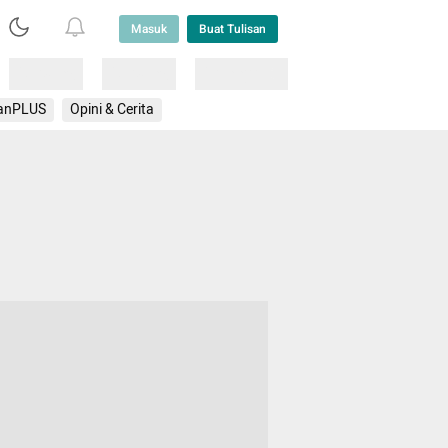
Masuk
Buat Tulisan
Loading
Loading
Lainnya
anPLUS
Opini & Cerita