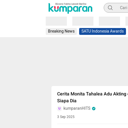
Pencarian
Loading
Loading
Loading
Breaking News
SATU Indonesia Awards
Cerita Monita Tahalea Adu Akting 
Siapa Dia
kumparanHITS
3 Sep 2025