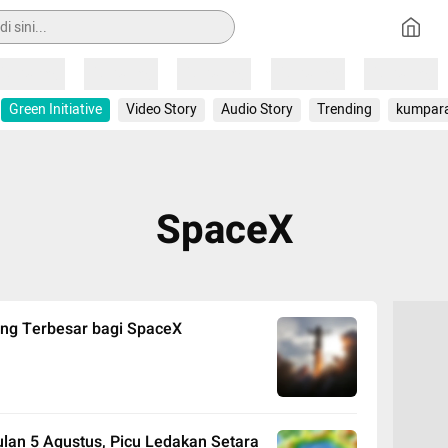
Loading
Loading
Loading
Loading
Loading
Green Initiative
Video Story
Audio Story
Trending
kumpar
SpaceX
ang Terbesar bagi SpaceX
ulan 5 Agustus, Picu Ledakan Setara