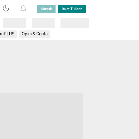
Masuk
Buat Tulisan
Loading
Loading
Lainnya
anPLUS
Opini & Cerita