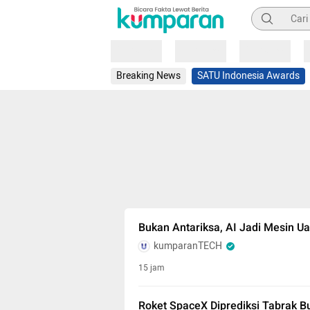
Pencarian
Loading
Loading
Loading
Breaking News
SATU Indonesia Awards
Bukan Antariksa, AI Jadi Mesin U
kumparanTECH
15 jam
Roket SpaceX Diprediksi Tabrak B