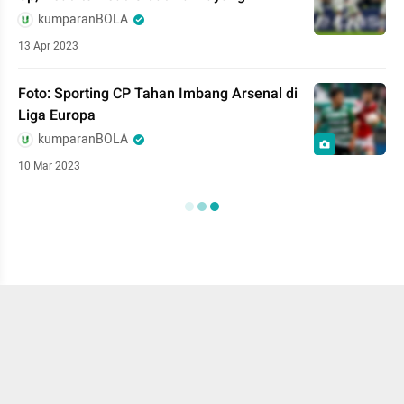
kumparanBOLA
13 Apr 2023
Foto: Sporting CP Tahan Imbang Arsenal di
Liga Europa
kumparanBOLA
10 Mar 2023