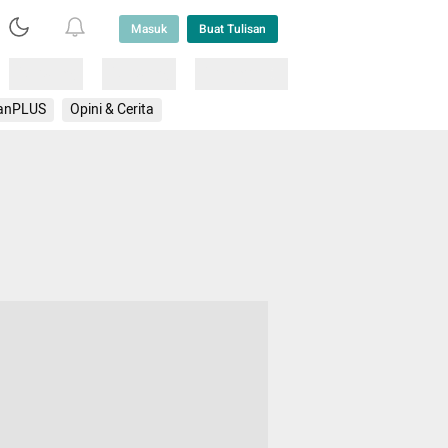
Masuk
Buat Tulisan
Loading
Loading
Lainnya
anPLUS
Opini & Cerita