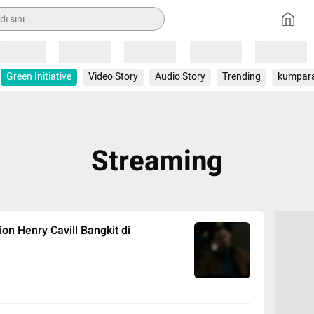
Loading
Loading
Loading
Loading
Loading
Green Initiative
Video Story
Audio Story
Trending
kumpar
Streaming
on Henry Cavill Bangkit di