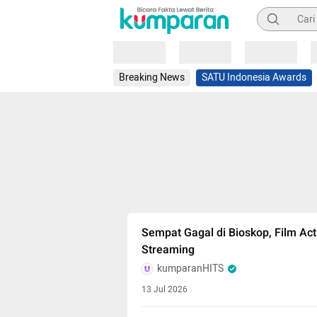
Pencarian
Loading
Loading
Loading
Breaking News
SATU Indonesia Awards
Sempat Gagal di Bioskop, Film Acti
Streaming
kumparanHITS
13 Jul 2026