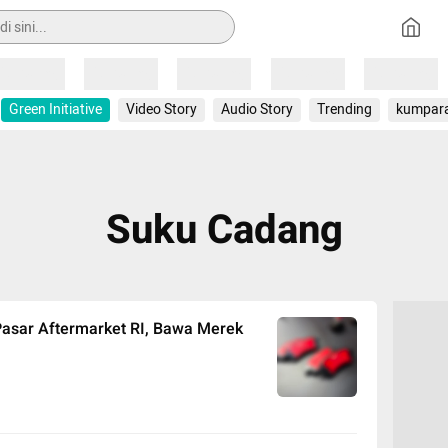
Loading
Loading
Loading
Loading
Loading
Green Initiative
Video Story
Audio Story
Trending
kumpar
Suku Cadang
Pasar Aftermarket RI, Bawa Merek