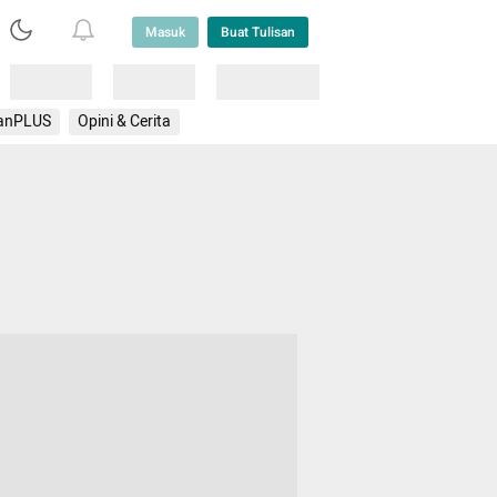
Masuk
Buat Tulisan
Loading
Loading
Lainnya
anPLUS
Opini & Cerita