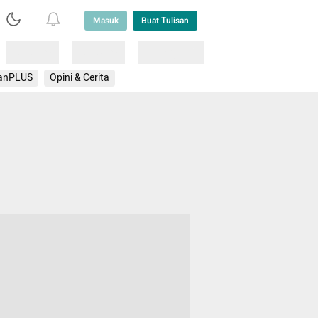
Masuk
Buat Tulisan
Loading
Loading
Lainnya
anPLUS
Opini & Cerita