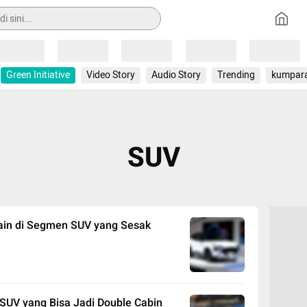
Loading
Loading
Loading
Loading
Loading
Green Initiative
Video Story
Audio Story
Trending
kumpar
SUV
Main di Segmen SUV yang Sesak
 SUV yang Bisa Jadi Double Cabin