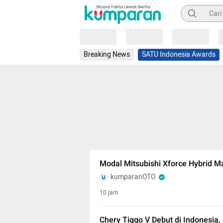
Pencarian
Loading
Loading
Loading
Breaking News
SATU Indonesia Awards
Modal Mitsubishi Xforce Hybrid 
kumparanOTO
10 jam
Chery Tiggo V Debut di Indonesia,