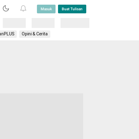
Masuk
Buat Tulisan
Loading
Loading
Lainnya
anPLUS
Opini & Cerita