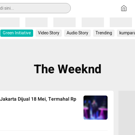
Loading
Loading
Loading
Loading
Loading
Green Initiative
Video Story
Audio Story
Trending
kumpar
The Weeknd
Jakarta Dijual 18 Mei, Termahal Rp