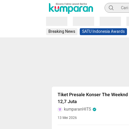
Pencarian
Loading
Loading
Loading
Breaking News
SATU Indonesia Awards
Tiket Presale Konser The Weeknd 
12,7 Juta
kumparanHITS
13 Mei 2026