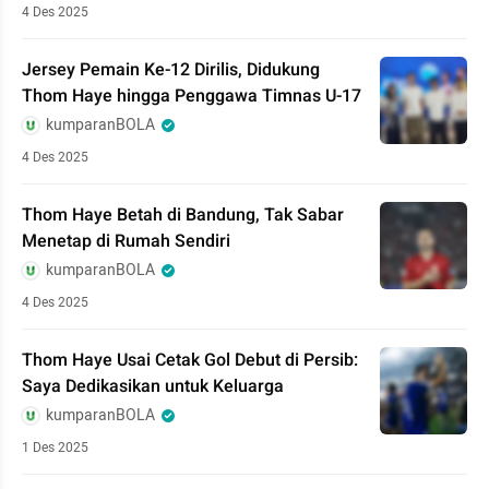
4 Des 2025
Jersey Pemain Ke-12 Dirilis, Didukung
Thom Haye hingga Penggawa Timnas U-17
kumparanBOLA
4 Des 2025
Thom Haye Betah di Bandung, Tak Sabar
Menetap di Rumah Sendiri
kumparanBOLA
4 Des 2025
Thom Haye Usai Cetak Gol Debut di Persib:
Saya Dedikasikan untuk Keluarga
kumparanBOLA
1 Des 2025