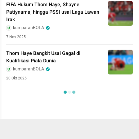
FIFA Hukum Thom Haye, Shayne
Pattynama, hingga PSSI usai Laga Lawan
Irak
kumparanBOLA
7 Nov 2025
Thom Haye Bangkit Usai Gagal di
Kualifikasi Piala Dunia
kumparanBOLA
20 Okt 2025