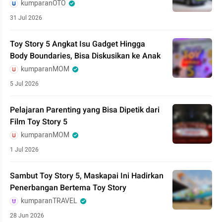
kumparanOTO
31 Jul 2026
Toy Story 5 Angkat Isu Gadget Hingga
Body Boundaries, Bisa Diskusikan ke Anak
kumparanMOM
5 Jul 2026
Pelajaran Parenting yang Bisa Dipetik dari
Film Toy Story 5
kumparanMOM
1 Jul 2026
Sambut Toy Story 5, Maskapai Ini Hadirkan
Penerbangan Bertema Toy Story
kumparanTRAVEL
28 Jun 2026