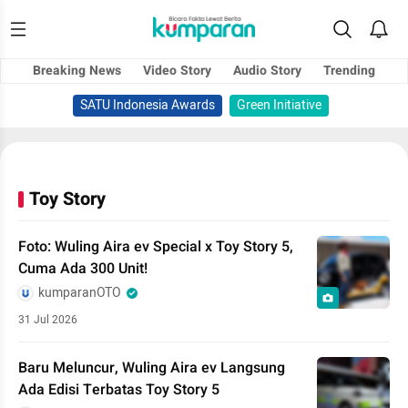
Breaking News
Video Story
Audio Story
Trending
SATU Indonesia Awards
Green Initiative
Toy Story
Foto: Wuling Aira ev Special x Toy Story 5,
Cuma Ada 300 Unit!
kumparanOTO
31 Jul 2026
Baru Meluncur, Wuling Aira ev Langsung
Ada Edisi Terbatas Toy Story 5